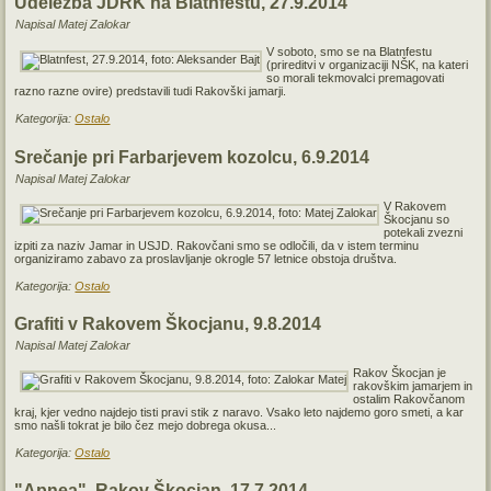
Udeležba JDRK na Blatnfestu, 27.9.2014
Napisal Matej Zalokar
V soboto, smo se na Blatnfestu
(prireditvi v organizaciji NŠK, na kateri
so morali tekmovalci premagovati
razno razne ovire) predstavili tudi Rakovški jamarji.
Kategorija:
Ostalo
Srečanje pri Farbarjevem kozolcu, 6.9.2014
Napisal Matej Zalokar
V Rakovem
Škocjanu so
potekali zvezni
izpiti za naziv Jamar in USJD. Rakovčani smo se odločili, da v istem terminu
organiziramo zabavo za proslavljanje okrogle 57 letnice obstoja društva.
Kategorija:
Ostalo
Grafiti v Rakovem Škocjanu, 9.8.2014
Napisal Matej Zalokar
Rakov Škocjan je
rakovškim jamarjem in
ostalim Rakovčanom
kraj, kjer vedno najdejo tisti pravi stik z naravo. Vsako leto najdemo goro smeti, a kar
smo našli tokrat je bilo čez mejo dobrega okusa...
Kategorija:
Ostalo
"Apnea", Rakov Škocjan, 17.7.2014