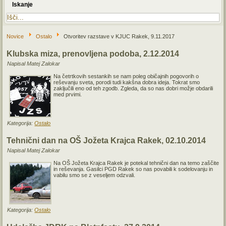
Iskanje
Novice
Ostalo
Otvoritev razstave v KJUC Rakek, 9.11.2017
Klubska miza, prenovljena podoba, 2.12.2014
Napisal Matej Zalokar
Na četrtkovih sestankih se nam poleg običajnih pogovorih o
reševanju sveta, porodi tudi kakšna dobra ideja. Tokrat smo
zaključili eno od teh zgodb. Zgleda, da so nas dobri možje obdarili
med prvimi.
Kategorija:
Ostalo
Tehnični dan na OŠ Jožeta Krajca Rakek, 02.10.2014
Napisal Matej Zalokar
Na OŠ Jožeta Krajca Rakek je potekal tehnični dan na temo zaščite
in reševanja. Gasilci PGD Rakek so nas povabili k sodelovanju in
vabilu smo se z veseljem odzvali.
Kategorija:
Ostalo