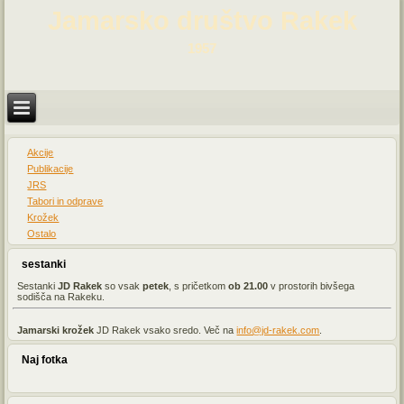
Jamarsko društvo Rakek
1957
Akcije
Publikacije
JRS
Tabori in odprave
Krožek
Ostalo
sestanki
Sestanki
JD Rakek
so vsak
petek
, s pričetkom
ob 21
.00
v prostorih bivšega
sodišča na Rakeku.
Jamarski krožek
JD Rakek vsako sredo. Več na
info@jd-rakek.com
.
Naj fotka