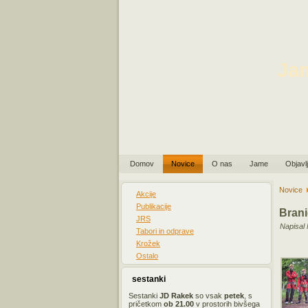
Ja
Domov
Novice
O nas
Jame
Objavl
Novice
Akcije
Publikacije
Brani
JRS
Napisal 
Tabori in odprave
Krožek
Ostalo
sestanki
Sestanki
JD Rakek
so vsak
petek
, s
pričetkom
ob 21
.00
v prostorih bivšega