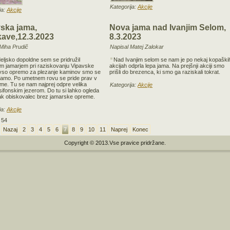
Kategorija:
Akcije
ja:
Akcije
ska jama,
Nova jama nad Ivanjim Selom,
kave,12.3.2023
8.3.2023
Miha Prudič
Napisal Matej Zalokar
eljsko dopoldne sem se pridružil
Nad Ivanjim selom se nam je po nekaj kopaški
m jamarjem pri raziskovanju Vipavske
akcijah odprla lepa jama. Na prejšnji akciji smo
 vso opremo za plezanje kaminov smo se
prišli do brezenca, ki smo ga raziskali tokrat.
 jamo. Po umetnem rovu se pride prav v
ame. Tu se nam najprej odpre velika
Kategorija:
Akcije
sifonskim jezerom. Do tu si lahko ogleda
ak obiskovalec brez jamarske opreme.
ja:
Akcije
 54
Nazaj
2
3
4
5
6
7
8
9
10
11
Naprej
Konec
Copyright © 2013.Vse pravice pridržane.