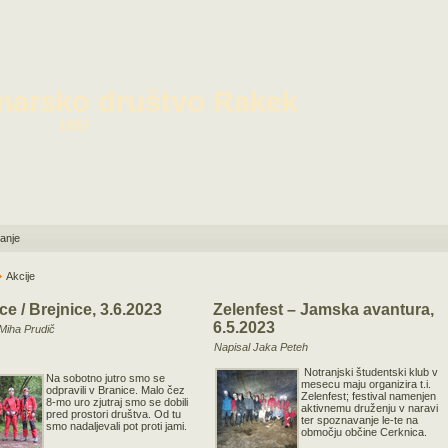
marsko društvo Rakek
1957
janje
Akcije
ce / Brejnice, 3.6.2023
Zelenfest – Jamska avantura,
6.5.2023
Miha Prudič
Napisal Jaka Peteh
Notranjski študentski klub v
Na sobotno jutro smo se
mesecu maju organizira t.i.
odpravili v Branice. Malo čez
Zelenfest; festival namenjen
8-mo uro zjutraj smo se dobili
aktivnemu druženju v naravi
pred prostori društva. Od tu
ter spoznavanje le-te na
smo nadaljevali pot proti jami.
območju občine Cerknica.