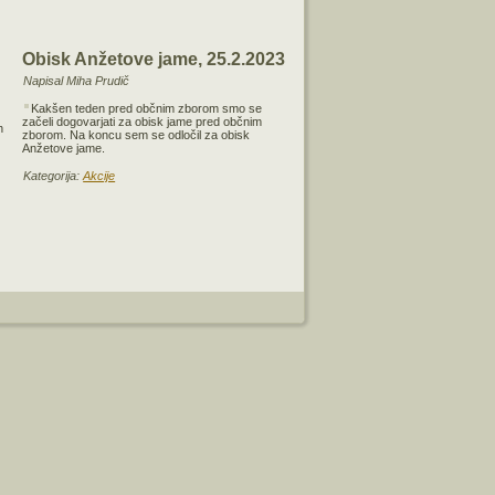
Obisk Anžetove jame, 25.2.2023
Napisal Miha Prudič
Kakšen teden pred občnim zborom smo se
začeli dogovarjati za obisk jame pred občnim
h
zborom. Na koncu sem se odločil za obisk
Anžetove jame.
Kategorija:
Akcije