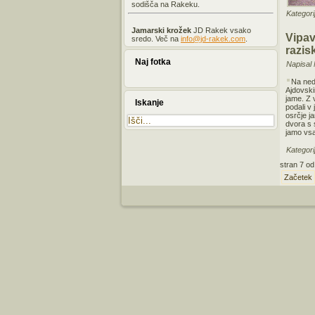
sodišča na Rakeku.
Kategori
Jamarski krožek
JD Rakek vsako
Vipav
sredo. Več na
info@jd-rakek.com
.
razis
Naj fotka
Napisal 
Na ned
Ajdovski
jame. Z
Iskanje
podali v
osrčje j
dvora s 
jamo vs
Kategori
stran 7 od
Začetek