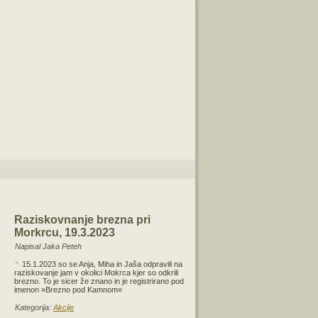
Raziskovnanje brezna pri
Morkrcu, 19.3.2023
Napisal Jaka Peteh
15.1.2023 so se Anja, Miha in Jaša odpravili na
raziskovanje jam v okolici Mokrca kjer so odkrili
brezno. To je sicer že znano in je registrirano pod
imenon »Brezno pod Kamnom«
Kategorija:
Akcije