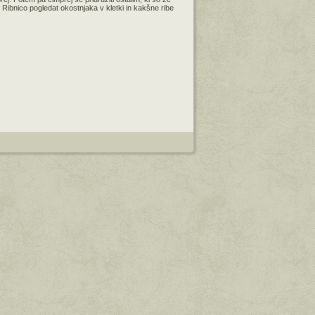
 Ribnico pogledat okostnjaka v kletki in kakšne ribe