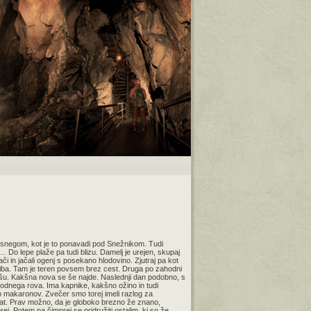
i s snegom, kot je to ponavadi pod Snežnikom. Tudi
 Do lepe plaže pa tudi blizu. Damelj je urejen, skupaj
či in jačali ogenj s posekano hlodovino. Zjutraj pa kot
hriba. Tam je teren povsem brez cest. Druga po zahodni
 maršu. Kakšna nova se še najde. Naslednji dan podobno, s
vodnega rova. Ima kapnike, kakšno ožino in tudi
do makaronov. Zvečer smo torej imeli razlog za
pat. Prav možno, da je globoko brezno že znano,
j. Potem pa čimprej se pridružiti ostalim, ki so že