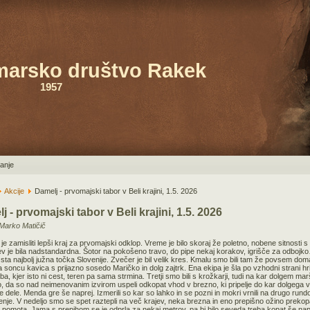
marsko društvo Rakek
1957
janje
Akcije
Damelj - prvomajski tabor v Beli krajini, 1.5. 2026
j - prvomajski tabor v Beli krajini, 1.5. 2026
Marko Matičič
 je zamisliti lepši kraj za prvomajski odklop. Vreme je bilo skoraj že poletno, nobene sitnost
ev je bila nadstandardna. Šotor na pokošeno travo, do pipe nekaj korakov, igrišče za odbojko…
sta najbolj južna točka Slovenije. Zvečer je bil velik kres. Kmalu smo bili tam že povsem doma
 soncu kavica s prijazno sosedo Maričko in dolg zajtrk. Ena ekipa je šla po vzhodni strani 
riba, kjer isto ni cest, teren pa sama strmina. Tretji smo bili s krožkarji, tudi na kar dolgem
ko, da so nad neimenovanim izvirom uspeli odkopat vhod v brezno, ki pripelje do kar dolgega 
e dele. Menda gre še naprej. Izmerili so kar so lahko in se pozni in mokri vrnili na drugo run
enje. V nedeljo smo se spet raztepli na več krajev, neka brezna in eno prepišno ožino preko
pomota. Jama s prepihom se je odprla za nekaj metrov, pa bi bilo seveda treba kopat še napre