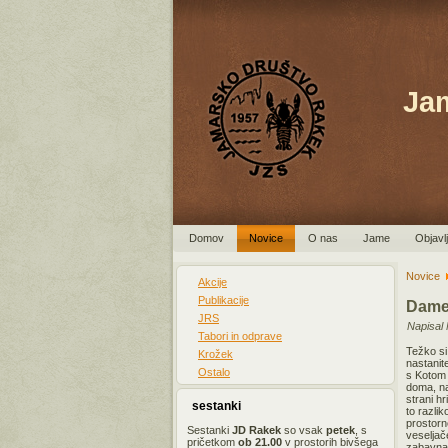
Ja
Domov
Novice
O nas
Jame
Objavl
Novice
Akcije
Publikacije
Damel
JRS
Napisal 
Tabori in odprave
Težko si
Krožek
nastanit
Ostalo
s Kotom 
doma, na
strani h
sestanki
to razli
prostorn
Sestanki
JD Rakek
so vsak
petek
, s
veseljač
pričetkom
ob 21
.00
v prostorih bivšega
zabavna 