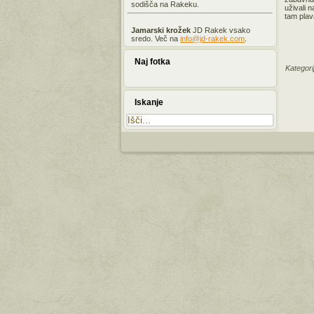
sodišča na Rakeku.
uživali 
tam plava
Jamarski krožek
JD Rakek vsako
sredo. Več na
info@jd-rakek.com
.
Naj fotka
Kategori
Iskanje