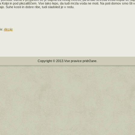
na Kolpi in pod plezališčem. Vse tako lepo, da tudi mrzla voda ne moti. Na poti domov smo šli v
jo. Suhe kosti in dobre ribe, tudi sladoled je v redu.
ja:
Akcije
Copyright © 2013.Vse pravice pridržane.